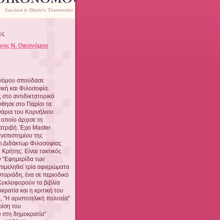
ες
γος Ν. Οικονόμου
ονόμου σπούδασε
κή και Φιλοσοφία.
 στο αντιδικτατορικό
θησε στο Παρίσι τα
νάρια του Κορνήλιου
 οποίο άρχισε τη
ατριβή. Έχει Master
νεπιστημίου της
αι Διδάκτωρ Φιλοσοφίας
 Κρήτης. Είναι τακτικός
 "Εφημερίδα των
πιμεληθεί τρία αφιερώματα
τοριάδη, ένα σε περιοδικό
 Κυκλοφορούν τα βιβλία
κρατία και η κριτική του
, "Η αριστοτελική πολιτεία"
ρίση του
 στη δημοκρατία"