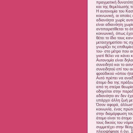
πραγματική δυνατότη
και της θεμελίωσής τ
Η αυτονομία του Καστ
κοινωνική, οι οποίες
αδιανόητα χωρίς αυτ
είναι αδιανόητη χωρ
αντιπαρατίθεται το ά
κοινωνική, όπως έχει
θέτει το ίδιο τους κα
μετασχηματίσει τις σ
γνωρίζει τις επιθυμί
του- στο μέτρο που α
γιατί θέλει να κάνει κ
Αυτονομία είναι δηλ
συνειδητό και το ασυ
συνειδητού επί του 
φροϋδικού «όπου ήτα
Αυτό πρέπει να αναδυ
άτομο δια της πράξε
από τη στείρα θεωρία
οδηγείται στην παραδ
αδιανόητο αν δεν έχε
υπάρχει άλλη ζωή μετ
Όσον αφορά, άλλωστε,
κοινωνία, ένας πρώτ
στην διαμόρφωση το
άτομο είναι το άτομο
τους δικούς του νόμο
συμμετέχει στην θέσ
πλειοψήφησε ή όχι. 