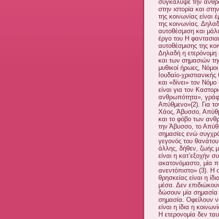
συγκάλυψε την ανθρ
στην ιστορία και στη
της κοινωνίας είναι 
της κοινωνίας. Δηλαδ
αυτοθέσμιση και μάλ
έργο του Η φαντασια
αυτοθέσμισης της κοι
Δηλαδή η ετερόνομη 
και των σημασιών τη
μυθικοί ήρωες, Νόμοι
Ιουδαίο-χριστιανικής
και «δίνει» τον Νόμο
είναι για τον Καστορ
ανθρωπότητα», γράφε
Απύθμενο»(2). Για το
Χάος, Άβυσσο, Απύθμ
και το φόβο των ανθ
την Άβυσσο, το Απύθ
σημασίες ενώ συγχρό
γεγονός του θανάτου
άλλης, δήθεν, ζωής μ
είναι η κατ’εξοχήν σ
ακατονόμαστο, μία 
ανεντόπιστο» (3). Η 
θρησκείας είναι η ίδι
μέσα. Δεν επιδιώκου
δώσουν μία σημασία σ
σημασία. Οφείλουν ν
είναι η ίδια η κοινωνί
Η ετερονομία δεν ταυ