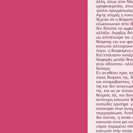
άλλη, όπως στον Μαρξ
γραφειοκρατίας, όπως
τρόποι πραγμάτωσης 
Αφ’ης στιγμής η κοιν
δέχεται ότι η θέσμισή
εξωκοινωνικό αίτιο (θ
δεν δύναται να αμφισ
αλλάξει. Ακριβώς διό
ως αποτέλεσμα τον σ
θέσμισης και των φα
κοινωνία αλλοτριώνε
λόγια, η θεσμισμένη 
Κατ’επέκτασιν κατάρ
διαφοράς μεταξύ θεσ
είναι αδύνατον– αλ
δεύτερη.
Εν αντιθέσει προς τ
στους θεσμούς της, δ
και απαραβίαστους. Α
της και δεν αναγνωρί
της, και ως εκ τούτο
θεσμούς της, και δύν
αυτόνομη κοινωνία θ
ουσιώδες ερώτημα: γι
αυτονομία είναι άνοι
περιχαράκωση. Αυτόν
δια παντός, η οποία 
κοινωνία είναι μια κ
νόμου παραμένει πάν
κοινωνία στην οποία