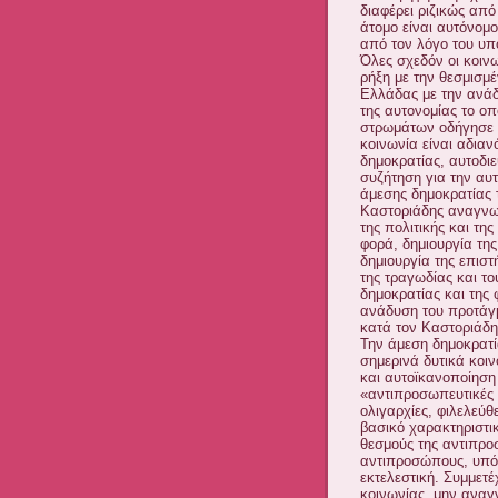
διαφέρει ριζικώς από
άτομο είναι αυτόνομο
από τον λόγο του υποκ
Όλες σχεδόν οι κοινω
ρήξη με την θεσμισμέ
Ελλάδας με την ανάδ
της αυτονομίας το ο
στρωμάτων οδήγησε σ
κοινωνία είναι αδια
δημοκρατίας, αυτοδι
συζήτηση για την αυτ
άμεσης δημοκρατίας 
Καστοριάδης αναγνωρί
της πολιτικής και τη
φορά, δημιουργία της
δημιουργία της επιστή
της τραγωδίας και το
δημοκρατίας και της 
ανάδυση του προτάγμ
κατά τον Καστοριάδη
Την άμεση δημοκρατί
σημερινά δυτικά κοι
και αυτοϊκανοποίηση
«αντιπροσωπευτικές 
ολιγαρχίες, φιλελεύθ
βασικό χαρακτηριστικ
θεσμούς της αντιπρο
αντιπροσώπους, υπό ό
εκτελεστική. Συμμετέ
κοινωνίας, μην αναγ