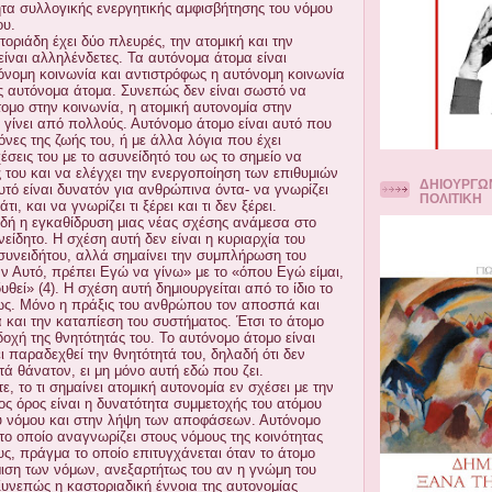
τα συλλογικής ενεργητικής αμφισβήτησης του νόμου
ου.
οριάδη έχει δύο πλευρές, την ατομική και την
 είναι αλληλένδετες. Τα αυτόνομα άτομα είναι
όνομη κοινωνία και αντιστρόφως η αυτόνομη κοινωνία
ίς αυτόνομα άτομα. Συνεπώς δεν είναι σωστό να
τομο στην κοινωνία, η ατομική αυτονομία στην
 γίνει από πολλούς. Αυτόνομο άτομο είναι αυτό που
νόνες της ζωής του, ή με άλλα λόγια που έχει
χέσεις του με το ασυνείδητό του ως το σημείο να
ες του και να ελέγχει την ενεργοποίηση των επιθυμιών
ΔΗΙΟΥΡΓΩ
υτό είναι δυνατόν για ανθρώπινα όντα- να γνωρίζει
ΠΟΛΙΤΙΚΗ
άτι, και να γνωρίζει τι ξέρει και τι δεν ξέρει.
αδή η εγκαθίδρυση μιας νέας σχέσης ανάμεσα στο
νείδητο. Η σχέση αυτή δεν είναι η κυριαρχία του
ασυνειδήτου, αλλά σημαίνει την συμπλήρωση του
ν Αυτό, πρέπει Εγώ να γίνω» με το «όπου Εγώ είμαι,
θεί» (4). Η σχέση αυτή δημιουργείται από το ίδιο το
ως. Μόνο η πράξις του ανθρώπου τον αποσπά και
 και την καταπίεση του συστήματος. Έτσι το άτομο
οχή της θνητότητάς του. Το αυτόνομο άτομο είναι
ι παραδεχθεί την θνητότητά του, δηλαδή ότι δεν
ά θάνατον, ει μη μόνο αυτή εδώ που ζει.
 το τι σημαίνει ατομική αυτονομία εν σχέσει με την
ος όρος είναι η δυνατότητα συμμετοχής του ατόμου
υ νόμου και στην λήψη των αποφάσεων. Αυτόνομο
 το οποίο αναγνωρίζει στους νόμους της κοινότητας
υς, πράγμα το οποίο επιτυγχάνεται όταν το άτομο
μιση των νόμων, ανεξαρτήτως του αν η γνώμη του
Συνεπώς η καστοριαδική έννοια της αυτονομίας