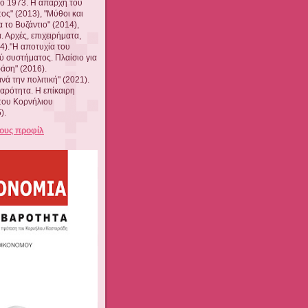
ίο 1973. Η απαρχή του
ος" (2013), "Μύθοι και
 το Βυζάντιο" (2014),
 Αρχές, επιχειρήματα,
4)."Η αποτυχία του
ύ συστήματος. Πλαίσιο για
ράση" (2016).
ά την πολιτική" (2021).
αρότητα. Η επίκαιρη
του Κορνήλιου
).
ους προφίλ