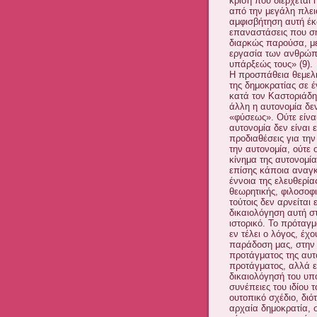
κρίση που διέρχεται 
από την μεγάλη πλει
αμφισβήτηση αυτή έκδ
επαναστάσεις που ση
διαρκώς παρούσα, με
εργασία των ανθρώπω
υπάρξεώς τους» (9).
Η προσπάθεια θεμελιώ
της δημοκρατίας σε έ
κατά τον Καστοριάδη.
άλλη η αυτονομία δε
«φύσεως». Ούτε είναι
αυτονομία δεν είναι 
προδιαθέσεις για την
την αυτονομία, ούτε ο
κίνημα της αυτονομία
επίσης κάποια αναγκ
έννοια της ελευθερία
θεωρητικής, φιλοσοφι
τούτοις δεν αρνείται 
δικαιολόγηση αυτή στ
ιστορικό. Το πρόταγ
εν τέλει ο λόγος, έχ
παράδοση μας, στην 
προτάγματος της αυτ
προτάγματος, αλλά εν
δικαιολόγησή του υπ
συνέπειες του ιδίου 
ουτοπικό σχέδιο, δι
αρχαία δημοκρατία, 