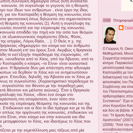
ώπινη συλλογική δημιουργία όπως αυτή αναδύεται
ν κοινωνία, ότι συγκάλυψε το γεγονός ότι η θέσμιση
έργο των ίδιων των ανθρώπων , είναι έργο της ίδιας
ή, για τον Καστοριάδη η θέσμιση της κοινωνίας είναι
ιστα φαντασιακή όπως δηλώνεται στο σημαντικότατο
Πληροφορί
κή θέσμιση της κοινωνίας (1). Αυτή η συγκάλυψη της
Γιώρ
νωνίας συνιστά και την ετερονομία της κοινωνίας.
κοινωνία αποδίδει την πηγή και την αιτία των θεσμών
ς σε εξωκοινωνικούς παράγοντες (Θεός, Φύσις,
 της ιστορίας, Λόγος-Ratio, …). Ο Θεός π.χ. της
 θρησκείας «δημιουργεί» τον κόσμο και τον άνθρωπο
O Γιώργος Ν. Οικ
 στον Μωυσή επί του όρους Σινά. Ακριβώς η θρησκεία
Μαθηματικά, Μουσι
ιάδη το κατ’εξοχήν παράδειγμα της ετερονομίας. «Η
Συμμετείχε ενεργώς
ι, «αναδύεται από το Χάος, από την Άβυσσο, από το
κίνημα. Παρακολού
ν Καστοριάδη ο κόσμος –το Είναι- είναι ουσιαστικά
μεταπτυχιακά σεμι
ενο. Η θρησκεία δίνει μια απάντηση στην αδυναμία
ρώπων να δεχθούν το Χάος και να αντιμετωπίσουν
Καστοριάδη με τον
μενο. Επενδύει, δηλαδή, την Άβυσσο και το Χάος με
διδακτορική του δι
νως τα συγκαλύπτει. (Χαρακτηριστικό παράδειγμα το
φιλοσοφίας του Πα
: συγκαλύπτει τον θάνατο με την παραδοχή μιας
Σορβόννης και είν
ετά θάνατον και μάλιστα αιώνιας). Έτσι η Θρησκεία
του Πανεπιστημίου
υγκάλυψη του Χάους, «δίνει ένα όνομα στο
αρθρογράφος στην
παράσταση στο απαράστατο, έναν τόπο στο
Συντακτών". Έχει ε
ουσία της ετερόνομης θέσμισης της κοινωνίας και της
στον Κορνήλιο Κασ
α. Επιδιώκουν και οι δύο το ίδιο πράγμα και με τα ίδια
και δύο σε βιβλία.
ν απλώς την οργάνωση της κοινωνίας, επιδιώκουν να
του: "Η άμεση δημο
το Είναι, στον κόσμο και στην κοινωνία και ίδια
Αριστοτέλη" (2007)
α μεταμφιέσουν το Χάος, και ιδιαιτέρως το Χάος που
(2008). "Από την κ
α.
κοινοβουλευτισμού
τίζεται με την εκμετάλλευση μιας τάξεως από μία