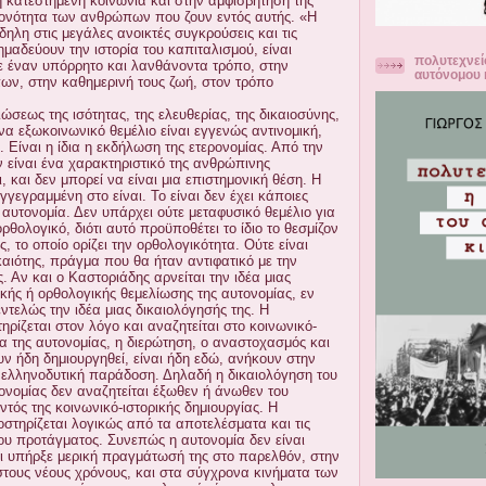
η κατεστημένη κοινωνία και στην αμφισβήτησή της
ονότητα των ανθρώπων που ζουν εντός αυτής. «Η
ηλη στις μεγάλες ανοικτές συγκρούσεις και τις
μαδεύουν την ιστορία του καπιταλισμού, είναι
πολυτεχνεί
 έναν υπόρρητο και λανθάνοντα τρόπο, στην
αυτόνομου 
ν, στην καθημερινή τους ζωή, στον τρόπο
σεως της ισότητας, της ελευθερίας, της δικαιοσύνης,
να εξωκοινωνικό θεμέλιο είναι εγγενώς αντινομική,
 Είναι η ίδια η εκδήλωση της ετερονομίας. Από την
ν είναι ένα χαρακτηριστικό της ανθρώπινης
, και δεν μπορεί να είναι μια επιστημονική θέση. Η
εγγεγραμμένη στο είναι. Το είναι δεν έχει κάποιες
 αυτονομία. Δεν υπάρχει ούτε μεταφυσικό θεμέλιο για
ρθολογικό, διότι αυτό προϋποθέτει το ίδιο το θεσμίζον
ς, το οποίο ορίζει την ορθολογικότητα. Ούτε είναι
αιότης, πράγμα που θα ήταν αντιφατικό με την
ς. Αν και ο Καστοριάδης αρνείται την ιδέα μιας
κής ή ορθολογικής θεμελίωσης της αυτονομίας, εν
εντελώς την ιδέα μιας δικαιολόγησής της. Η
ηρίζεται στον λόγο και αναζητείται στο κοινωνικό-
μα της αυτονομίας, η διερώτηση, ο αναστοχασμός και
ουν ήδη δημιουργηθεί, είναι ήδη εδώ, ανήκουν στην
ελληνοδυτική παράδοση. Δηλαδή η δικαιολόγηση του
ονομίας δεν αναζητείται έξωθεν ή άνωθεν του
τός της κοινωνικό-ιστορικής δημιουργίας. Η
οστηρίζεται λογικώς από τα αποτελέσματα και τις
του προτάγματος. Συνεπώς η αυτονομία δεν είναι
ότι υπήρξε μερική πραγμάτωσή της στο παρελθόν, στην
στους νέους χρόνους, και στα σύγχρονα κινήματα των