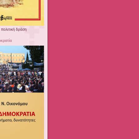
α πολιτική δράση
κρατία