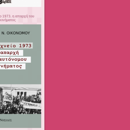
ο 1973. η απαρχή του
κινήματος