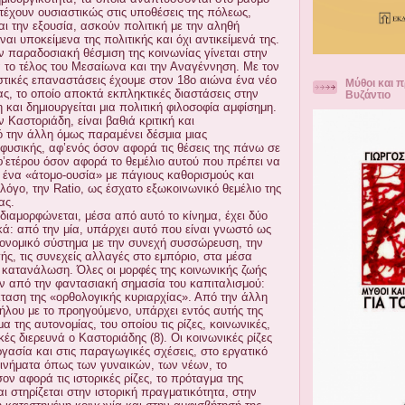
τέχουν ουσιαστικώς στις υποθέσεις της πόλεως,
ι την εξουσία, ασκούν πολιτική με την αληθή
ναι υποκείμενα της πολιτικής και όχι αντικείμενά της.
ν παραδοσιακή θέσμιση της κοινωνίας γίνεται στην
 το τέλος του Μεσαίωνα και την Αναγέννηση. Με τον
αστικές επαναστάσεις έχουμε στον 18ο αιώνα ένα νέο
Μύθοι και π
ας, το οποίο αποκτά εκπληκτικές διαστάσεις στην
Βυζάντιο
και δημιουργείται μια πολιτική φιλοσοφία αμφίσημη.
ν Καστοριάδη, είναι βαθιά κριτική και
 την άλλη όμως παραμένει δέσμια μιας
φυσικής, αφ’ενός όσον αφορά τις θέσεις της πάνω σε
φ’ετέρου όσον αφορά το θεμέλιο αυτού που πρέπει να
ς, ένα «άτομο-ουσία» με πάγιους καθορισμούς και
 λόγο, την Ratio, ως έσχατο εξωκοινωνικό θεμέλιο της
ας.
διαμορφώνεται, μέσα από αυτό το κίνημα, έχει δύο
κά: από την μία, υπάρχει αυτό που είναι γνωστό ως
κονομικό σύστημα με την συνεχή συσσώρευση, την
ς, τις συνεχείς αλλαγές στο εμπόριο, στα μέσα
κατανάλωση. Όλες οι μορφές της κοινωνικής ζωής
ν από την φαντασιακή σημασία του καπιταλισμού:
κταση της «ορθολογικής κυριαρχίας». Από την άλλη
ήλου με το προηγούμενο, υπάρχει εντός αυτής της
α της αυτονομίας, του οποίου τις ρίζες, κοινωνικές,
κές διερευνά ο Καστοριάδης (8). Οι κοινωνικές ρίζες
γασία και στις παραγωγικές σχέσεις, στο εργατικό
κινήματα όπως των γυναικών, των νέων, το
σον αφορά τις ιστορικές ρίζες, το πρόταγμα της
αι στηρίζεται στην ιστορική πραγματικότητα, στην