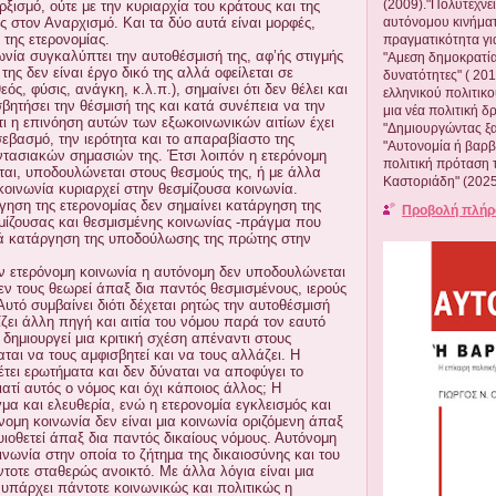
(2009)."Πολυτεχνε
ισμό, ούτε με την κυριαρχία του κράτους και της
αυτόνομου κινήματ
 στον Αναρχισμό. Και τα δύο αυτά είναι μορφές,
της ετερονομίας.
πραγματικότητα για
ωνία συγκαλύπτει την αυτοθέσμισή της, αφ’ής στιγμής
"Αμεση δημοκρατία.
 της δεν είναι έργο δικό της αλλά οφείλεται σε
δυνατότητες" ( 201
εός, φύσις, ανάγκη, κ.λ.π.), σημαίνει ότι δεν θέλει και
ελληνικού πολιτικο
βητήσει την θέσμισή της και κατά συνέπεια να την
μια νέα πολιτική δ
τι η επινόηση αυτών των εξωκοινωνικών αιτίων έχει
"Δημιουργώντας ξαν
εβασμό, την ιερότητα και το απαραβίαστο της
"Αυτονομία ή βαρβ
ντασιακών σημασιών της. Έτσι λοιπόν η ετερόνομη
πολιτική πρόταση 
ται, υποδουλώνεται στους θεσμούς της, ή με άλλα
Καστοριάδη" (2025
κοινωνία κυριαρχεί στην θεσμίζουσα κοινωνία.
γηση της ετερονομίας δεν σημαίνει κατάργηση της
Προβολή πλήρ
μίζουσας και θεσμισμένης κοινωνίας -πράγμα που
λά κατάργηση της υποδούλωσης της πρώτης στην
ην ετερόνομη κοινωνία η αυτόνομη δεν υποδουλώνεται
εν τους θεωρεί άπαξ δια παντός θεσμισμένους, ιερούς
υτό συμβαίνει διότι δέχεται ρητώς την αυτοθέσμισή
ζει άλλη πηγή και αιτία του νόμου παρά τον εαυτό
υ δημιουργεί μια κριτική σχέση απέναντι στους
αται να τους αμφισβητεί και να τους αλλάζει. Η
έτει ερωτήματα και δεν δύναται να αποφύγει το
ατί αυτός ο νόμος και όχι κάποιος άλλος; Η
γμα και ελευθερία, ενώ η ετερονομία εγκλεισμός και
ομη κοινωνία δεν είναι μια κοινωνία οριζόμενη άπαξ
υιοθετεί άπαξ δια παντός δικαίους νόμους. Αυτόνομη
οινωνία στην οποία το ζήτημα της δικαιοσύνης και του
τοτε σταθερώς ανοικτό. Με άλλα λόγια είναι μια
 υπάρχει πάντοτε κοινωνικώς και πολιτικώς η