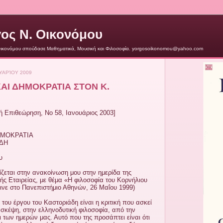
ος Ν. Οικονόμου
Οικονόμου σπούδασε Μαθηματικά, Μουσική και Φιλοσοφία. yorgosoikonomou@yahoo.com
ΥΑΡΊΟΥ 2009
ΑΙ ΔΗΜΟΚΡΑΤΙΑ ΣΤΟΝ Κ.
ή Επιθεώρηση, Νο 58, Ιανουάριος 2003]
ΗΜΟΚΡΑΤΙΑ
ΑΔΗ
υ
ίζεται στην ανακοίνωση μου στην ημερίδα της
ής Εταιρείας, με θέμα «Η φιλοσοφία του Κορνήλιου
ινε στο Πανεπιστήμιο Αθηνών, 26 Μαΐου 1999)
του έργου του Καστοριάδη είναι η κριτική που ασκεί
σκέψη, στην ελληνοδυτική φιλοσοφία, από την
 των ημερών μας. Αυτό που της προσάπτει είναι ότι