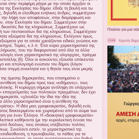
εται στην περίφημη ρήτρα με την οποία άρχιζαν οι
τα της Εκκλησίας του δήμου: έδοξε τη βουλή και τω
ς, δηλαδή οι ελεύθεροι ενήλικες άνδρες, συμμετέχουν
ι την λήψη των αποφάσεων, στην διαμόρφωση και
ν, στην Εκκλησία του δήμου. Συμμετέχουν στην
ς δικαστές δια της κληρώσεως. Συμμετέχουν ως
Πλαίσιο για μια νέ
ή των πεντακοσίων δια της κληρώσεως. Συμμετέχουν
σαία αξιώματα δια της κληρώσεως. Εκλέγουν όμως,
ξιώματα για τα οποία χρειάζονται ειδικές γνώσεις και
Αμεση δημο
ατηγοί, Ταμίες, κ.λ.π. Έτσι κύριο χαρακτηριστικό της
 κλήρωσις, που την διαφοροποιεί από όλα τα άλλα
εκλογές είναι χαρακτηριστικό της ολιγαρχίας, πράγμα
ιστοτέλης (6). Όλοι οι ασκούντες εξουσία υπόκεινται
όγο και απολογισμό ενώπιον του δήμου (λόγον
άσα στιγμή ανακλητοί και η θητεία τους είναι μικρής
 της άμεσης δημοκρατίας, που επισημαίνει ο
 αντίθεση του δήμου προς τους «ειδήμονες», τους
ολιτικής. Η κυρίαρχη σήμερα αντίληψη ότι υπάρχουν
ς» επαγγελματίες των πολιτικών πραγμάτων, δεν έχει
ημοκρατία, «χλευάζει την ίδια την ιδέα της
α άλλο χαρακτηριστικό είναι η αντίθεση της
κράτος». Η ιδέα μιας γραφειοκρατίας, δηλαδή ενός
ατος διακεκριμένου και χωρισμένου από το σώμα των
ητη για έναν Έλληνα. Η «διοικητική γραφειοκρατία»
εστικά καθήκοντα (με την κυριολεκτική έννοια του
από δούλους, τους οποίους επέβλεπαν πολίτες
εως. Συνελόντι ειπείν, το χαρακτηριστικό της
αυτοδιεύθυνση, η πρωτοβουλία, το πάθος για τα
δημιουργικότητα, τα οποία αναπτύσσονται στο βαθμό