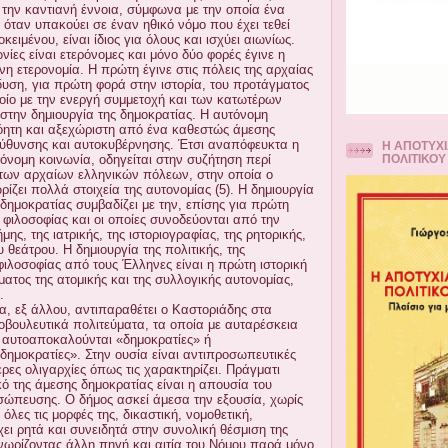
 την καντιανή έννοια, σύμφωνα με την οποία ένα
 όταν υπακούει σε έναν ηθικό νόμο που έχει τεθεί
ειμένου, είναι ίδιος για όλους και ισχύει αιωνίως.
νίες είναι ετερόνομες και μόνο δύο φορές έγινε η
νη ετερονομία. Η πρώτη έγινε στις πόλεις της αρχαίας
υση, για πρώτη φορά στην ιστορία, του προτάγματος
ποίο με την ενεργή συμμετοχή και των κατωτέρων
την δημιουργία της δημοκρατίας. Η αυτόνομη
νόητη και αξεχώριστη από ένα καθεστώς άμεσης
εύθυνσης και αυτοκυβέρνησης. Έτσι αναπόφευκτα η
Η ΑΠΟΤΥΧΙ
όνομη κοινωνία, οδηγείται στην συζήτηση περί
ΠΟΛΙΤΙΚΟΥ
των αρχαίων ελληνικών πόλεων, στην οποία ο
ζει πολλά στοιχεία της αυτονομίας (5). Η δημιουργία
ς δημοκρατίας συμβαδίζει με την, επίσης για πρώτη
 φιλοσοφίας και οι οποίες συνοδεύονται από την
μης, της ιατρικής, της ιστοριογραφίας, της ρητορικής,
υ θεάτρου. Η δημιουργία της πολιτικής, της
φιλοσοφίας από τους Έλληνες είναι η πρώτη ιστορική
ατος της ατομικής και της συλλογικής αυτονομίας,
.
α, εξ άλλου, αντιπαραθέτει ο Καστοριάδης στα
νοβουλευτικά πολιτεύματα, τα οποία με αυταρέσκεια
 αυτοαποκαλούνται «δημοκρατίες» ή
δημοκρατίες». Στην ουσία είναι αντιπροσωπευτικές
ερες ολιγαρχίες όπως τις χαρακτηρίζει. Πράγματι
ό της άμεσης δημοκρατίας είναι η απουσία του
σώπευσης. Ο δήμος ασκεί άμεσα την εξουσία, χωρίς
λες τις μορφές της, δικαστική, νομοθετική,
χει ρητά και συνειδητά στην συνολική θέσμιση της
νωρίζοντας άλλη πηγή και αιτία του Νόμου παρά μόνο