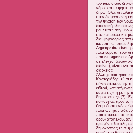
τον ίδιο, όπως δηλών
νόμοι και τα ψηφίσμα
δήμω. Όλοι οι πολίτε
στην διαμόρφωση κα
την ψήφιση των νόμω
δικαστική εξουσία ω
βουλευτές στην Βουλ
στα κατώτερα και με
δια ψηφοφορίας στα α
ικανότητες, όπως Στρ
Δημοκρατίας είναι η
πολιτεύματα, ενώ οι 
που επισημαίνει ο Αρ
σε έλεγχο, δίνουν λ
διδόναι), είναι ανά π
διάρκειας.
Άλλο χαρακτηριστικό
Καστοριάδης, είναι η
δήθεν ειδικούς της π
ειδικοί, «επιστήμονε
καμιά σχέση με την δ
δημοκρατίας» (7). Έν
κοινότητας προς το «
θεσμού και ενός σώμ
πολιτών ήταν αδιανό
που ασκούσε τα εκτελ
όρου) αποτελούνταν 
ορισμένοι δια κληρώσ
δημοκρατίας είναι η 
κοινά, η ευθύνη, η 