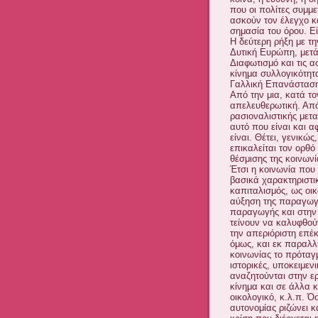
που οι πολίτες συμμε
ασκούν τον έλεγχο κα
σημασία του όρου. Εί
Η δεύτερη ρήξη με τη
Δυτική Ευρώπη, μετά
Διαφωτισμό και τις 
κίνημα συλλογικότητ
Γαλλική Επανάσταση 
Από την μια, κατά το
απελευθερωτική. Από
ρασιοναλιστικής μετα
αυτό που είναι και α
είναι. Θέτει, γενικώ
επικαλείται τον ορθό
θέσμισης της κοινωνί
Έτσι η κοινωνία που 
βασικά χαρακτηριστι
καπιταλισμός, ως οι
αύξηση της παραγωγή
παραγωγής και στην 
τείνουν να καλυφθού
την απεριόριστη επέ
όμως, και εκ παραλλ
κοινωνίας το πρόταγμ
ιστορικές, υποκειμενι
αναζητούνται στην ερ
κίνημα και σε άλλα 
οικολογικό, κ.λ.π. Ό
αυτονομίας ριζώνει κ